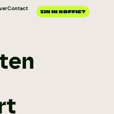
ver
Contact
ZIN IN KOFFIE?
aten
rt