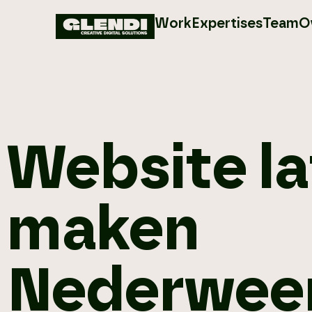
Work
Expertises
Team
O
Website l
maken
Nederwee