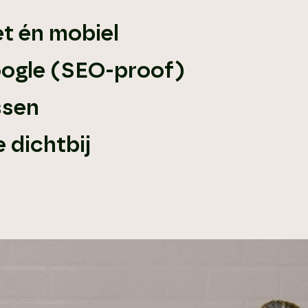
et én mobiel
oogle (SEO-proof)
ssen
e dichtbij