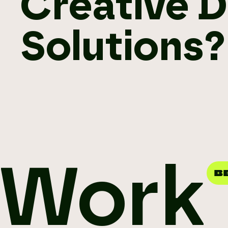
Creative Di
Solutions?
Work
B