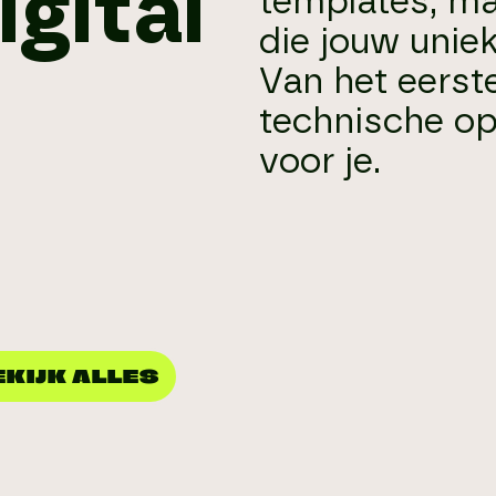
gital
templates, ma
die jouw uniek
Van het eerst
technische op
voor je.
EKIJK ALLES