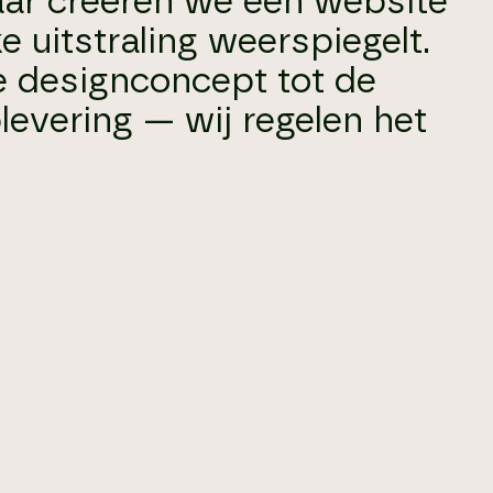
ar creëren we een website
e uitstraling weerspiegelt.
e designconcept tot de
levering — wij regelen het