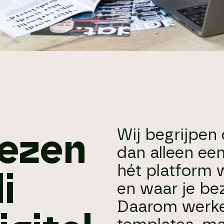
Wij begrijpen
ezen
dan alleen een
hét platform w
i
en waar je be
Daarom werke