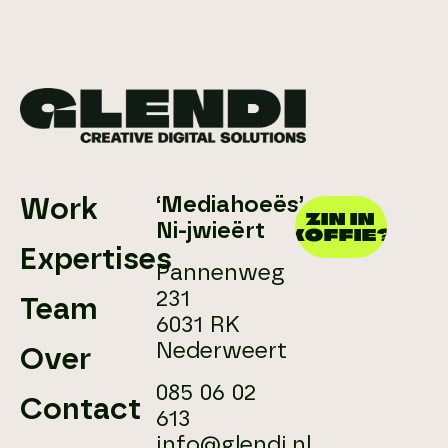
‘Mediahoeës’
Work
ZIN IN
Ni-jwieërt
KOFFIE?
Expertises
Pannenweg
231
Team
6031 RK
Nederweert
Over
085 06 02
Contact
613
info@glendi.nl