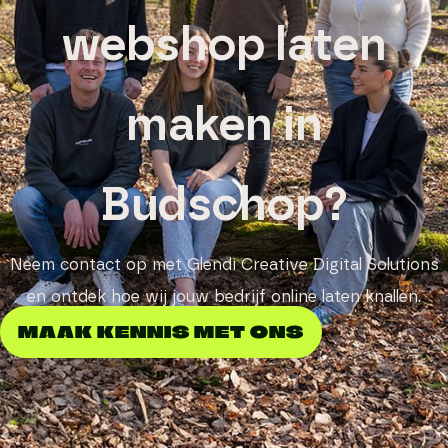
webshop laten
maken in
Budschop?
Neem contact op met Glendi Creative Digital Solutions
en ontdek hoe wij jouw bedrijf online laten knallen.
MAAK KENNIS MET ONS