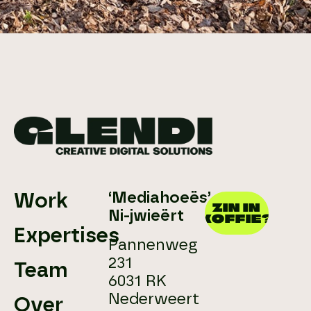
‘Mediahoeës’
Work
ZIN IN
Ni-jwieërt
KOFFIE?
Expertises
Pannenweg
231
Team
6031 RK
Nederweert
Over