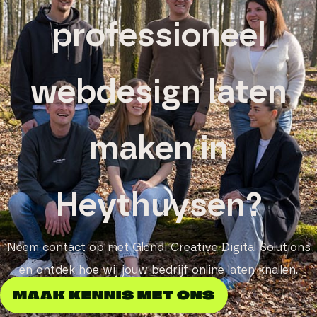
professioneel
webdesign laten
maken in
Heythuysen?
Neem contact op met Glendi Creative Digital Solutions
en ontdek hoe wij jouw bedrijf online laten knallen.
MAAK KENNIS MET ONS