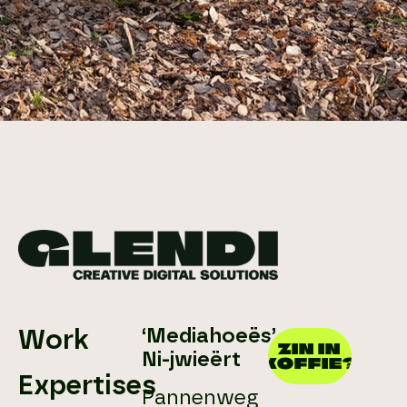
‘Mediahoeës’
Work
ZIN IN
Ni-jwieërt
KOFFIE?
Expertises
Pannenweg