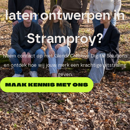
laten ontwerpen in
Stramproy?
Neem contact op met Glendi Creative Digital Solutions
en ontdek hoe wij jouw merk een krachtige uitstraling
geven.
MAAK KENNIS MET ONS