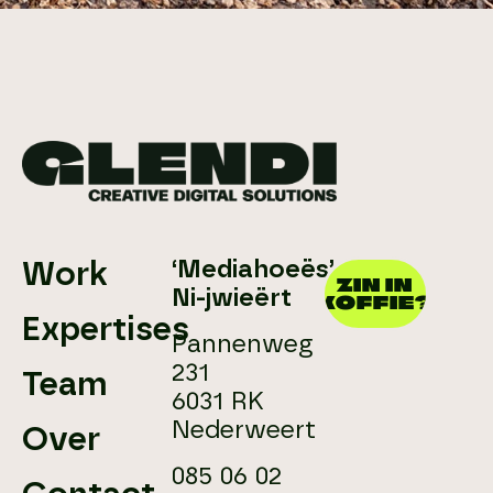
‘Mediahoeës’
Work
ZIN IN
Ni-jwieërt
KOFFIE?
Expertises
Pannenweg
231
Team
6031 RK
Nederweert
Over
085 06 02