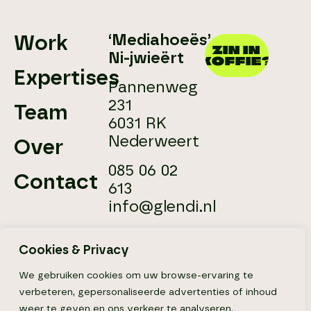
‘Mediahoeës’
Work
ZIN IN
Ni-jwieërt
KOFFIE?
Expertises
Pannenweg
231
Team
6031 RK
Nederweert
Over
085 06 02
Contact
613
info@glendi.nl
Cookies & Privacy
Webdesign door:
Algemene voorwaarden
We gebruiken cookies om uw browse-ervaring te
Privacyverklaring
verbeteren, gepersonaliseerde advertenties of inhoud
Onderhoud & Storingen
weer te geven en ons verkeer te analyseren.