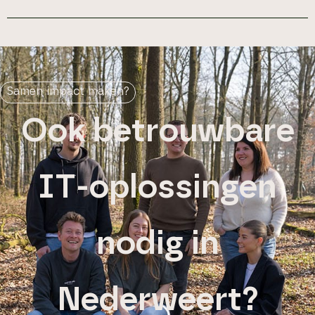
Samen impact maken?
Ook betrouwbare
IT-oplossingen
nodig in
Nederweert?